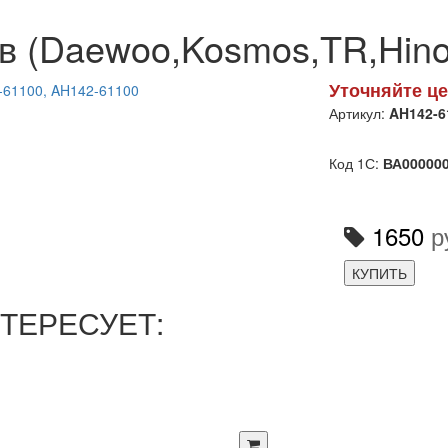
в (Daewoo,Kosmos,TR,Hin
Уточняйте це
Артикул:
AH142-6
Код 1С:
ВА00000
1650
р
КУПИТЬ
ТЕРЕСУЕТ: