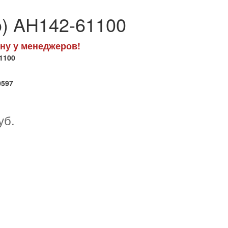
o) AH142-61100
ну у менеджеров!
1100
0597
уб.