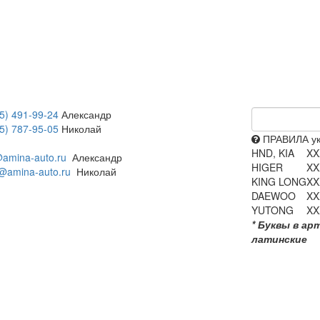
5) 491-99-24
Александр
5) 787-95-05
Николай
ПРАВИЛА ук
HND, KIA
XX
amina-auto.ru
Александр
HIGER
XX
@amina-auto.ru
Николай
KING LONG
XX
DAEWOO
XX
YUTONG
XX
* Буквы в ар
латинские