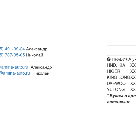
5) 491-99-24
Александр
5) 787-95-05
Николай
ПРАВИЛА ук
HND, KIA
XX
amina-auto.ru
Александр
HIGER
XX
@amina-auto.ru
Николай
KING LONG
XX
DAEWOO
XX
YUTONG
XX
* Буквы в ар
латинские