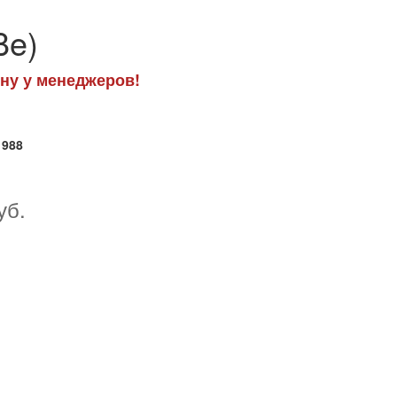
Be)
ну у менеджеров!
1988
уб.