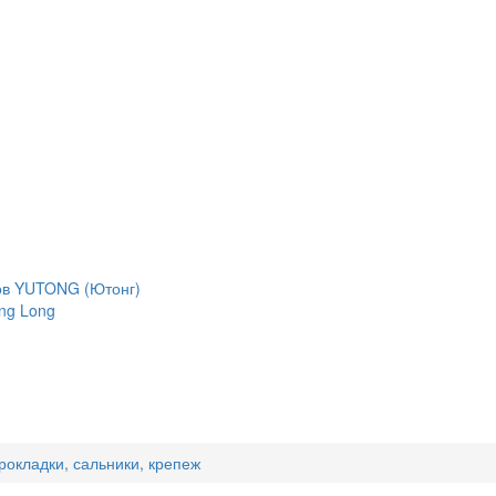
сов YUTONG (Ютонг)
ng Long
рокладки, сальники, крепеж