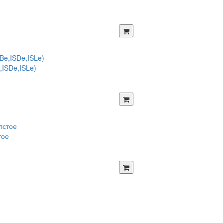
,ISDe,ISLe)
тое