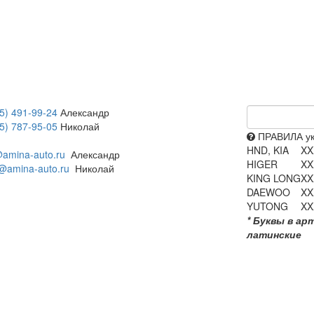
5) 491-99-24
Александр
5) 787-95-05
Николай
ПРАВИЛА ук
HND, KIA
XX
amina-auto.ru
Александр
HIGER
XX
@amina-auto.ru
Николай
KING LONG
XX
DAEWOO
XX
YUTONG
XX
* Буквы в ар
латинские