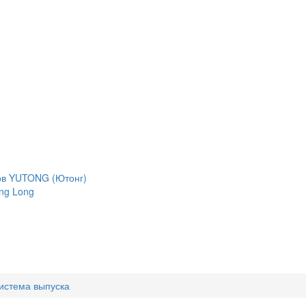
сов YUTONG (Ютонг)
ng Long
истема выпуска