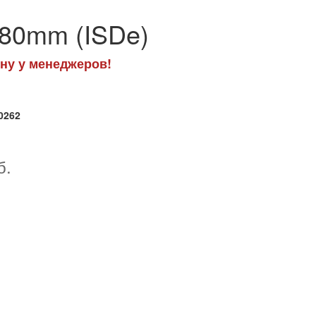
=80mm (ISDe)
ну у менеджеров!
0262
б.