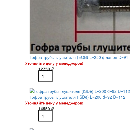
Гофра трубы глушителя (EQB) L=250 фланец D=91
Уточняйте цену у менеджеров!
12750
Гофра трубы глушителя (ISDe) L=200 d=92 D=112
Уточняйте цену у менеджеров!
14550