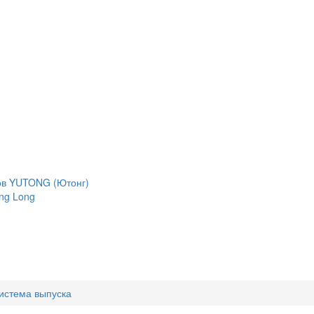
сов YUTONG (Ютонг)
ng Long
истема выпуска