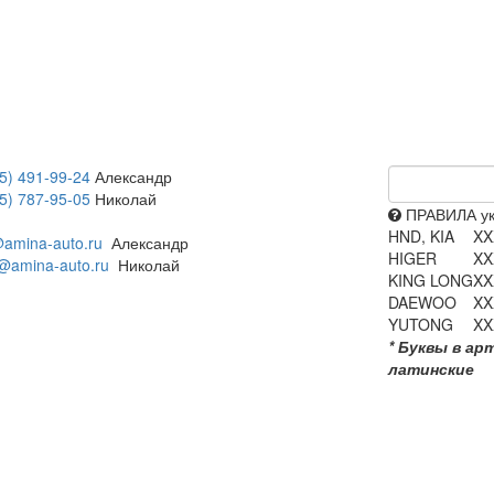
5) 491-99-24
Александр
5) 787-95-05
Николай
ПРАВИЛА ук
HND, KIA
XX
amina-auto.ru
Александр
HIGER
XX
@amina-auto.ru
Николай
KING LONG
XX
DAEWOO
XX
YUTONG
XX
* Буквы в ар
латинские