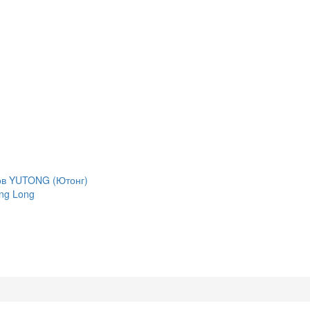
сов YUTONG (Ютонг)
ng Long