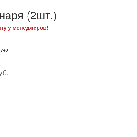
аря (2шт.)
ну у менеджеров!
1740
уб.