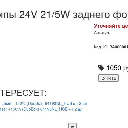
мпы 24V 21/5W заднего фон
Уточняйте це
Артикул:
Код 1С:
ВА00000
1050
р
КУПИТЬ
ТЕРЕСУЕТ:
Laser +150% (DuoBox) 64193NL_HCB к-т 2 шт