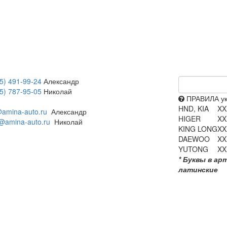
5) 491-99-24
Александр
5) 787-95-05
Николай
ПРАВИЛА ук
HND, KIA
XX
amina-auto.ru
Александр
HIGER
XX
@amina-auto.ru
Николай
KING LONG
XX
DAEWOO
XX
YUTONG
XX
* Буквы в ар
латинские