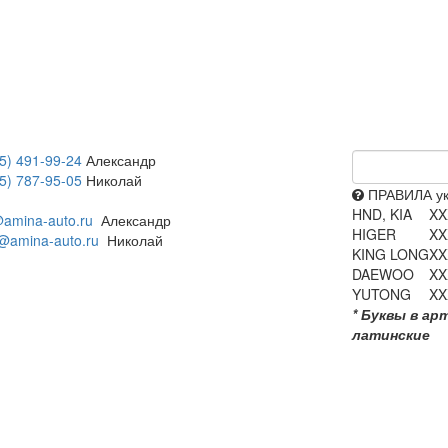
5) 491-99-24
Александр
5) 787-95-05
Николай
ПРАВИЛА ук
HND, KIA
XX
amina-auto.ru
Александр
HIGER
XX
@amina-auto.ru
Николай
KING LONG
XX
DAEWOO
XX
YUTONG
XX
* Буквы в ар
латинские