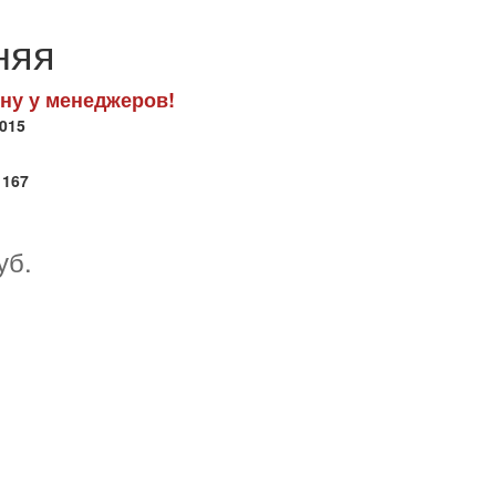
няя
ну у менеджеров!
8015
1167
уб.