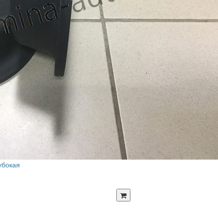
убокая