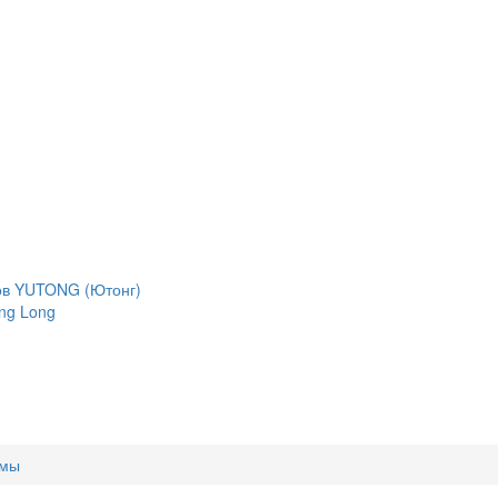
сов YUTONG (Ютонг)
ng Long
гмы