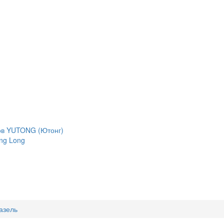
сов YUTONG (Ютонг)
ng Long
азель