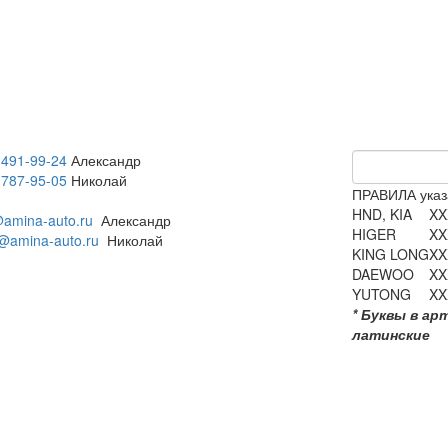
 491-99-24
Александр
 787-95-05
Николай
ПРАВИЛА указ
HND, KIA
XX
amina-auto.ru
Александр
HIGER
XX
@amina-auto.ru
Николай
KING LONG
XX
DAEWOO
XX
YUTONG
XX
* Буквы в ар
латинские