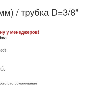
мм) / трубка D=3/8"
ну у менеджеров!
H951
2603
б.
трого растормаживания