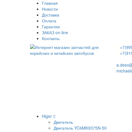
Главная
Новости
Доставка
Оплата
Гарантии
ЗАКАЗ on-line
Контакты
+7(99
+7(91
a.deev@
michael
Higer
Двигатель
Двигатель YC6MK9375N-50