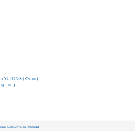
сов YUTONG (Ютонг)
ng Long
емы, фишки, клеммы