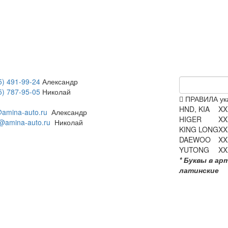
5) 491-99-24
Александр
5) 787-95-05
Николай
ПРАВИЛА ука
HND, KIA
XX
amina-auto.ru
Александр
HIGER
XX
@amina-auto.ru
Николай
KING LONG
XX
DAEWOO
XX
YUTONG
XX
* Буквы в ар
латинские