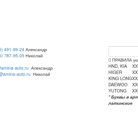
5) 491-99-24
Александр
5) 787-95-05
Николай
ПРАВИЛА ука
HND, KIA
XX
amina-auto.ru
Александр
HIGER
XX
@amina-auto.ru
Николай
KING LONG
XX
DAEWOO
XX
YUTONG
XX
* Буквы в ар
латинские