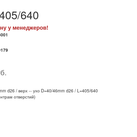
405/640
ну у менеджеров!
8001
0179
б.
mm d26 / верх -- ухо D=40/46mm d26 / L=405/640
нтрам отверстий)