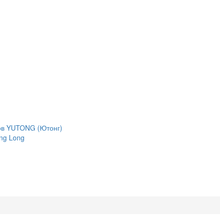
сов YUTONG (Ютонг)
ng Long