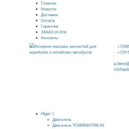
Главная
Новости
Доставка
Оплата
Гарантии
ЗАКАЗ on-line
Контакты
+7(99
+7(91
a.deev@
michael
Higer
Двигатель
Двигатель YC6MK9375N-50