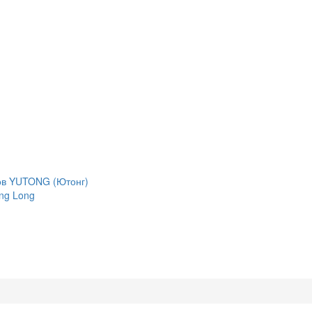
сов YUTONG (Ютонг)
ng Long