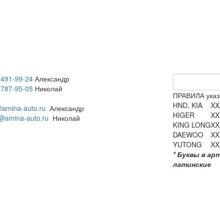
 491-99-24
Александр
 787-95-05
Николай
ПРАВИЛА указ
HND, KIA
XX
amina-auto.ru
Александр
HIGER
XX
@amina-auto.ru
Николай
KING LONG
XX
DAEWOO
XX
YUTONG
XX
* Буквы в ар
латинские