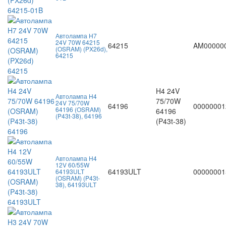
Автолампа H7
24V 70W 64215
64215
AM00000
(OSRAM) (PX26d),
64215
H4 24V
Автолампа H4
75/70W
24V 75/70W
64196
00000001
64196 (OSRAM)
64196
(P43t-38), 64196
(P43t-38)
Автолампа H4
12V 60/55W
64193ULT
00000001
64193ULT
(OSRAM) (P43t-
38), 64193ULT