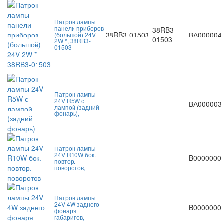
Патрон лампы
панели приборов
38RB3-
38RB3-01503
ВА00000
(большой) 24V
01503
2W *, 38RB3-
01503
Патрон лампы
24V R5W с
ВА00000
лампой (задний
фонарь),
Патрон лампы
24V R10W бок.
B0000000
повтор.
поворотов,
Патрон лампы
24V 4W заднего
B0000000
фонаря
габаритов,