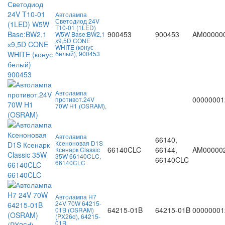
Автолампа
Светодиод 24V
T10-01 (1LED)
900453
900453
AM00000
W5W Base:BW2,1
х9,5D CONE
WHITE (конус
белый), 900453
Автолампа
00000001
противот.24V
70W H1 (OSRAM),
Автолампа
66140,
Ксеноновая D1S
66140CLC
66144,
AM00000
Ксенарк Classic
35W 66140CLC,
66140CLC
66140CLC
Автолампа H7
24V 70W 64215-
64215-01B
64215-01B
00000001
01B (OSRAM)
(PX26d), 64215-
01B