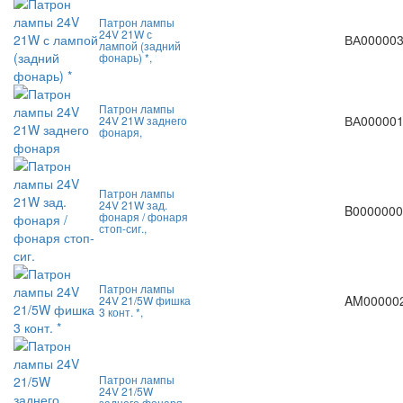
Патрон лампы
24V 21W с
ВА00000
лампой (задний
фонарь) *,
Патрон лампы
ВА00000
24V 21W заднего
фонаря,
Патрон лампы
24V 21W зад.
B0000000
фонаря / фонаря
стоп-сиг.,
Патрон лампы
AM00000
24V 21/5W фишка
3 конт. *,
Патрон лампы
24V 21/5W
заднего фонаря