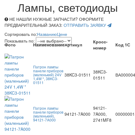
Лампы, светодиоды
НЕ НАШЛИ НУЖНЫЕ ЗАПЧАСТИ? ОФОРМИТЕ
ПРЕДВАРИТЕЛЬНЫЙ ЗАКАЗ:
ОТПРАВИТЬ ЗАЯВКУ
Сортировать по:
Названию
Цене
Показывать по:
Кросс-
Фото
Наименование
Артикул
Код 1С
номер
Патрон лампы
панели приборов
38KC3-
38KC3-01511
ВА00000
(маленький) 24V
01511
1,4W *, 38KC3-
01511
94121-
Патрон лампы
панели приборов
94121-7A000
7A000,
00000001
(маленький),
2741MF8
94121-7A000