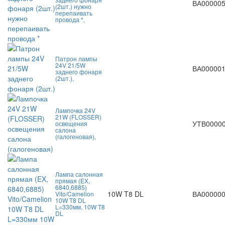
ВА00000
(2шт.) нужно
перепаивать
провода *,
Патрон лампы
24V 21/5W
ВА00000
заднего фонаря
(2шт.),
Лампочка 24V
21W (FLOSSER)
УТВ0000
освещения
салона
(галогеновая),
Лампа салонная
прямая (EX,
6840,6885)
10W T8 DL
ВА00000
Vito/Camelion
10W T8 DL
L=330мм, 10W T8
DL