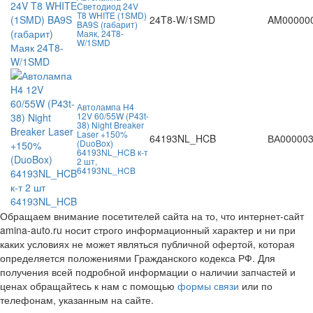
Светодиод 24V
T8 WHITE (1SMD)
24T8-W/1SMD
AM00000
BA9S (габарит)
Маяк, 24T8-
W/1SMD
Автолампа H4
12V 60/55W (P43t-
38) Night Breaker
Laser +150%
64193NL_HCB
ВА00000
(DuoBox)
64193NL_HCB к-т
2 шт,
64193NL_HCB
Обращаем внимание посетителей сайта на то, что интернет-сайт
amina-auto.ru носит строго информационный характер и ни при
каких условиях не может являться публичной офертой, которая
определяется положениями Гражданского кодекса РФ. Для
получения всей подробной информации о наличии запчастей и
ценах обращайтесь к нам с помощью
формы связи
или по
телефонам, указанным на сайте.