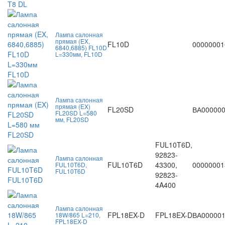
Лампа салонная
прямая (EX,
FL10D
00000001
6840,6885) FL10D
L=330мм, FL10D
Лампа салонная
прямая (EX)
FL20SD
ВА00000
FL20SD L=580
мм, FL20SD
FUL10T6D,
92823-
Лампа салонная
FUL10T6D
43300,
00000001
FUL10T6D,
FUL10T6D
92823-
4A400
Лампа салонная
FPL18EX-D
FPL18EX-D
ВА00000
18W/865 L=210,
FPL18EX-D