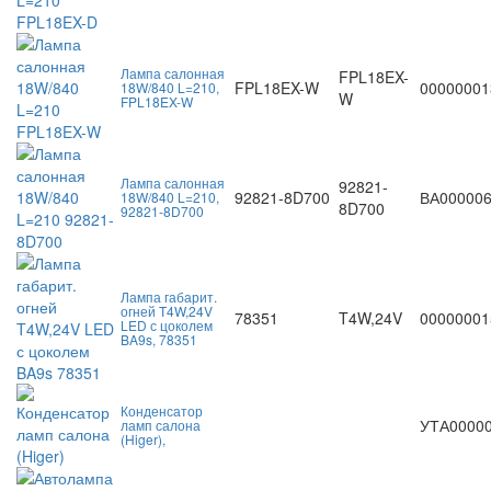
Лампа салонная
FPL18EX-
FPL18EX-W
00000001
18W/840 L=210,
W
FPL18EX-W
Лампа салонная
92821-
92821-8D700
ВА00000
18W/840 L=210,
8D700
92821-8D700
Лампа габарит.
огней T4W,24V
78351
T4W,24V
00000001
LED с цоколем
BA9s, 78351
Конденсатор
УТА0000
ламп салона
(Higer),