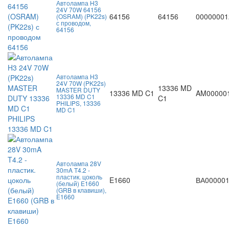
Автолампа H3
24V 70W 64156
64156
64156
00000001
(OSRAM) (PK22s)
с проводом,
64156
Автолампа H3
24V 70W (PK22s)
13336 MD
MASTER DUTY
13336 MD C1
AM00000
13336 MD C1
C1
PHILIPS, 13336
MD C1
Автолампа 28V
30mA T4.2 -
пластик. цоколь
E1660
ВА00000
(белый) E1660
(GRB в клавиши),
E1660