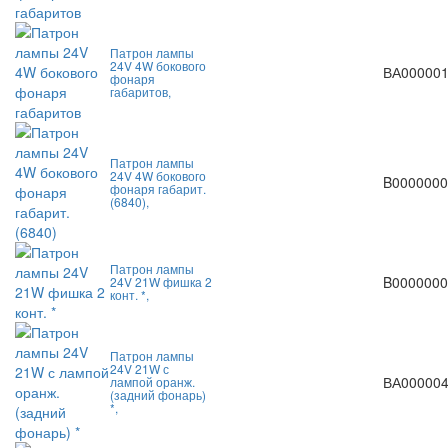
Патрон лампы
24V 4W бокового
ВА00000
фонаря
габаритов,
Патрон лампы
24V 4W бокового
B0000000
фонаря габарит.
(6840),
Патрон лампы
B0000000
24V 21W фишка 2
конт. *,
Патрон лампы
24V 21W с
ВА00000
лампой оранж.
(задний фонарь)
*,