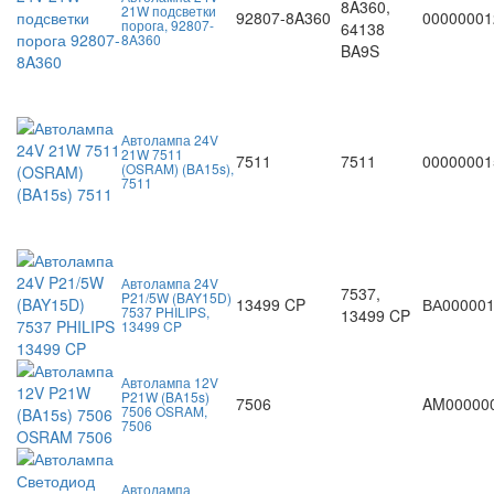
8A360,
21W подсветки
92807-8A360
00000001
порога, 92807-
64138
8A360
BA9S
Автолампа 24V
21W 7511
7511
7511
00000001
(OSRAM) (BA15s),
7511
Автолампа 24V
7537,
P21/5W (BAY15D)
13499 CP
ВА00000
7537 PHILIPS,
13499 CP
13499 CP
Автолампа 12V
P21W (BA15s)
7506
AM00000
7506 OSRAM,
7506
Автолампа