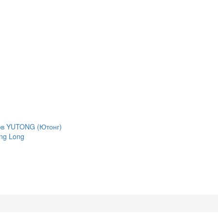
сов YUTONG (Ютонг)
ng Long