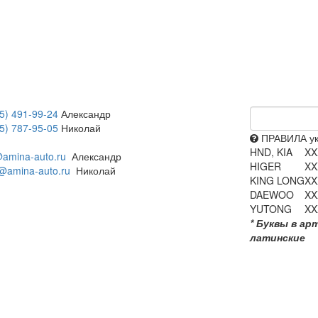
5) 491-99-24
Александр
5) 787-95-05
Николай
ПРАВИЛА ук
HND, KIA
XX
amina-auto.ru
Александр
HIGER
XX
@amina-auto.ru
Николай
KING LONG
XX
DAEWOO
XX
YUTONG
XX
* Буквы в ар
латинские