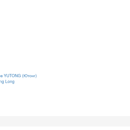
сов YUTONG (Ютонг)
ng Long