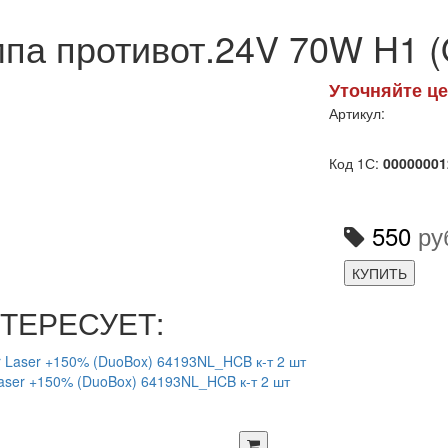
па противот.24V 70W H1
Уточняйте це
Артикул:
Код 1С:
00000001
550
ру
КУПИТЬ
ТЕРЕСУЕТ:
Laser +150% (DuoBox) 64193NL_HCB к-т 2 шт