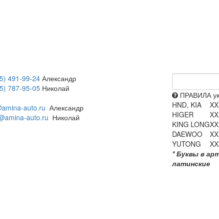
5) 491-99-24
Александр
5) 787-95-05
Николай
ПРАВИЛА ук
HND, KIA
XX
amina-auto.ru
Александр
HIGER
XX
@amina-auto.ru
Николай
KING LONG
XX
DAEWOO
XX
YUTONG
XX
* Буквы в ар
латинские