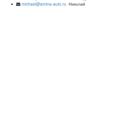
michael@amina-auto.ru
Николай