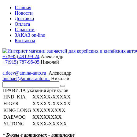
Главная
Новости
Доставка
Оплата
Гарантии
ЗАКАЗ on-line
Контакты
+7(995) 491-99-24
Александр
+7(915) 787-95-05
Николай
a.deev@amina-auto.ru
Александр
michael@amina-auto.ru
Николай
ПРАВИЛА указания артикулов
HND, KIA
XXXXX-XXXXX
HIGER
XXXXX-XXXXX
KING LONG
XXXXXXXXX
DAEWOO
XXXXXXXX
YUTONG
XXXX-XXXXX
* Буквы в артикулах - латинские