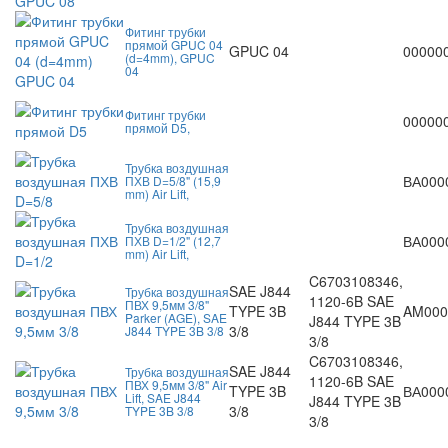
Фитинг трубки
прямой GPUC 04
GPUC 04
00000
(d=4mm), GPUC
04
Фитинг трубки
00000
прямой D5,
Трубка воздушная
ВА000
ПХВ D=5/8" (15,9
mm) Air Lift,
Трубка воздушная
ВА000
ПХВ D=1/2" (12,7
mm) Air Lift,
C6703108346,
SAE J844
Трубка воздушная
1120-6B SAE
ПВХ 9,5мм 3/8"
TYPE 3B
AM000
Parker (AGE), SAE
J844 TYPE 3B
3/8
J844 TYPE 3B 3/8
3/8
C6703108346,
SAE J844
Трубка воздушная
1120-6B SAE
ПВХ 9,5мм 3/8" Air
TYPE 3B
ВА000
Lift, SAE J844
J844 TYPE 3B
3/8
TYPE 3B 3/8
3/8