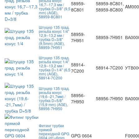
резьба конус
58959-
58959-8C801,
16,7--17,3 мм /
AM000
трубка D=3/8" (9,5
8C801
58959-8C800
mm) (AGE),
58959-8C801
Штуцер 135 град.
резьба конус 1/4"
58959-
12,9--13,2 мм /
58959-7H951
ВА000
трубка D=3/8"
7H951
(9,5mm) (AGE),
58959-7H951
Штуцер 135 град.
резьба конус 1/4"
58914-
12,9--13,2 мм /
58914-7C200
УТВ00
трубка D=1/4" (6,5
7C200
mm) (AGE),
58914-7C200
Штуцер 135 град.
резьба конус
58956-
(19,6--21,7мм) /
58956-7H950
ВА000
трубка D=5/8"
7H950
(15,9 mm) (AGE),
58956-7H950
Фитинг трубки
прямой
переходной GPG
GPG 0604
F0000
0604 (d1=6mm,