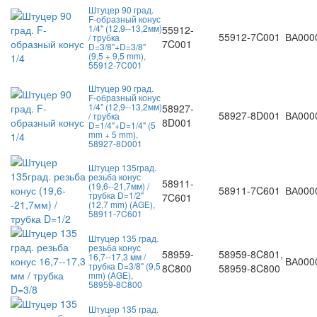
Штуцер 90 град.
F-образный конус
1/4" (12,9--13,2мм)
55912-
55912-7C001
ВА000
/ трубка
7C001
D=3/8"+D=3/8"
(9,5 + 9,5 mm),
55912-7C001
Штуцер 90 град.
F-образный конус
1/4" (12,9--13,2мм)
58927-
58927-8D001
ВА000
/ трубка
8D001
D=1/4"+D=1/4" (5
mm + 5 mm),
58927-8D001
Штуцер 135град.
резьба конус
58911-
(19,6--21,7мм) /
58911-7C601
ВА000
трубка D=1/2"
7C601
(12,7 mm) (AGE),
58911-7C601
Штуцер 135 град.
резьба конус
58959-
58959-8C801,
16,7--17,3 мм /
ВА000
трубка D=3/8" (9,5
8C800
58959-8C800
mm) (AGE),
58959-8C800
Штуцер 135 град.