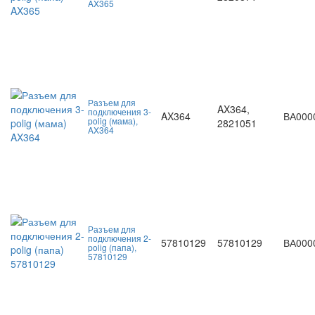
AX365
Разъем для
AX364,
подключения 3-
AX364
ВА000
polig (мама),
2821051
AX364
Разъем для
подключения 2-
57810129
57810129
ВА000
polig (папа),
57810129