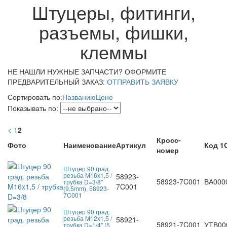
Штуцеры, фитинги,
разъемы, фишки,
клеммы
НЕ НАШЛИ НУЖНЫЕ ЗАПЧАСТИ? ОФОРМИТЕ
ПРЕДВАРИТЕЛЬНЫЙ ЗАКАЗ:
ОТПРАВИТЬ ЗАЯВКУ
Сортировать по:
Названию
Цене
Показывать по:
<
1
2
Кросс-
Фото
Наименование
Артикул
Код 1
номер
Штуцер 90 град.
резьба M16x1,5 /
58923-
58923-7C001
ВА000
трубка D=3/8"
7C001
(9,5mm), 58923-
7C001
Штуцер 90 град.
резьба M12x1,5 /
58921-
58921-7C001
УТВ00
трубка D=1/4" (5