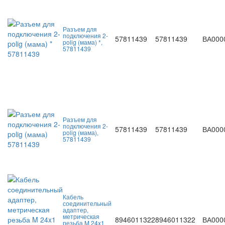
Разъем для
подключения 2-
57811439
57811439
ВА000
polig (мама) *,
57811439
Разъем для
подключения 2-
57811439
57811439
ВА000
polig (мама),
57811439
Кабель
соединительный
адаптер,
метрическая
8946011322
8946011322
ВА000
резьба M 24x1