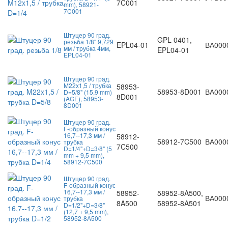
7C001
mm), 58921-
7C001
Штуцер 90 град.
GPL 0401,
резьба 1/8" 9,729
EPL04-01
ВА000
мм / трубка 4мм,
EPL04-01
EPL04-01
Штуцер 90 град.
M22x1,5 / трубка
58953-
58953-8D001
ВА000
D=5/8" (15,9 mm)
8D001
(AGE), 58953-
8D001
Штуцер 90 град.
F-образный конус
16,7--17,3 мм /
58912-
58912-7C500
ВА000
трубка
7C500
D=1/4"+D=3/8" (5
mm + 9,5 mm),
58912-7C500
Штуцер 90 град.
F-образный конус
16,7--17,3 мм /
58952-
58952-8A500,
ВА000
трубка
8A500
58952-8A501
D=1/2"+D=3/8"
(12,7 + 9,5 mm),
58952-8A500