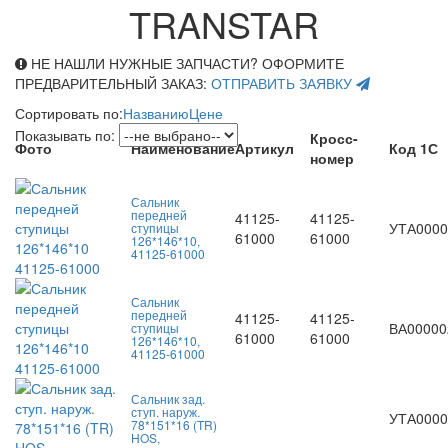
TRANSTAR
НЕ НАШЛИ НУЖНЫЕ ЗАПЧАСТИ? ОФОРМИТЕ
ПРЕДВАРИТЕЛЬНЫЙ ЗАКАЗ:
ОТПРАВИТЬ ЗАЯВКУ
Сортировать по:
Названию
Цене
Показывать по:
Кросс-
Фото
Наименование
Артикул
Код 1С
номер
Сальник
передней
41125-
41125-
УТА0000
ступицы
61000
61000
126*146*10,
41125-61000
Сальник
передней
41125-
41125-
ВА00000
ступицы
61000
61000
126*146*10,
41125-61000
Сальник зад.
ступ. наруж.
УТА0000
78*151*16 (TR)
HOS,