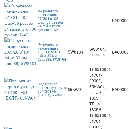
Р/к рулевого
наконечника
27*30 h=102
ВА00000
шар=38 резьба
24 гайка ключ 36
сухари D=46,
Р/к рулевого
наконечника
SW8164,
SW8164
ВА00000
23,5*26,5*101
3162612
гайка 30 мм
(шар38), SW8164
TR6513051,
51701-
69000,
Подшипник
65KW01,
перед.ступ.внутр.
65KW01
ВА00000
65*130 h=51
ET-CR-
(EX,TR), 65KW01
1355,
TR13-
1305R
TR6513051,
51701-
69000,