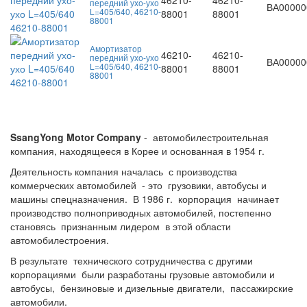
46210-
46210-
передний ухо-ухо
ВА00000
L=405/640, 46210-
88001
88001
88001
Амортизатор
46210-
46210-
передний ухо-ухо
ВА00000
L=405/640, 46210-
88001
88001
88001
SsangYong Motor Company
- автомобилестроительная
компания, находящееся в Корее и основанная в 1954 г.
Деятельность компания началась с производства
коммерческих автомобилей - это грузовики, автобусы и
машины спецназначения. В 1986 г. корпорация начинает
производство полноприводных автомобилей, постепенно
становясь признанным лидером в этой области
автомобилестроения.
В результате технического сотрудничества с другими
корпорациями были разработаны грузовые автомобили и
автобусы, бензиновые и дизельные двигатели, пассажирские
автомобили.