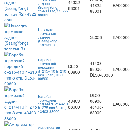
44322-
задняя
44322-
ВА00000
(SsangYong)
88001
88001
тонкая R2, 44322-
88001
Накладка
тормозная
SL056
ВА00000
задняя
(SsangYong)
толстая R1,
Барабан
41403-
тормозной
DL50-
передний
88000,
ВА00000
d=215/410 h=210
00800
DL50-00800
mm 8 отв., DL50-
00800
DL50-
Барабан
тормозной
43403-
00900,
ВА00000
задний d=214/410
88000
43403-
h=275 mm 8 отв.,
43403-88000
88000
Амортизатор