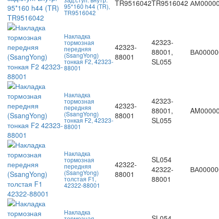
TR9516042
TR9516042
АМ0000
95*160 h44 (TR),
TR9516042
Накладка
42323-
тормозная
42323-
передняя
88001,
ВА00000
(SsangYong)
88001
SL055
тонкая F2, 42323-
88001
Накладка
42323-
тормозная
42323-
передняя
88001,
AM0000
(SsangYong)
88001
SL055
тонкая F2, 42323-
88001
Накладка
SL054
тормозная
42322-
передняя
42322-
ВА00000
(SsangYong)
88001
88001
толстая F1,
42322-88001
Накладка
SL054,
тормозная