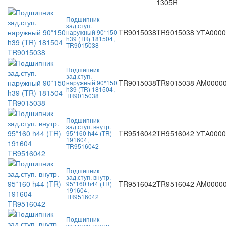
1305R
Подшипник
зад.ступ.
TR9015038
TR9015038
УТА0000
наружный 90*150
h39 (TR) 181504,
TR9015038
Подшипник
зад.ступ.
TR9015038
TR9015038
AM0000
наружный 90*150
h39 (TR) 181504,
TR9015038
Подшипник
зад.ступ. внутр.
TR9516042
TR9516042
УТА0000
95*160 h44 (TR)
191604,
TR9516042
Подшипник
зад.ступ. внутр.
TR9516042
TR9516042
AM0000
95*160 h44 (TR)
191604,
TR9516042
Подшипник
зад.ступ. внутр.