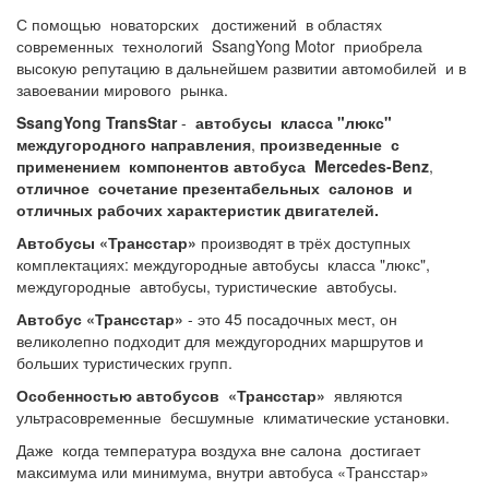
С помощью новаторских достижений в областях
современных технологий SsangYong Motor приобрела
высокую репутацию в дальнейшем развитии автомобилей и в
завоевании мирового рынка.
SsangYong
TransStar
-
автобусы
класса "люкс"
междугородного направления
,
произведенные с
применением компонентов
автобуса Mercedes-Benz
,
отличное сочетание презентабельных салонов и
отличных рабочих характеристик двигателей.
Автобусы «Трансстар»
производят в трёх доступных
комплектациях: междугородные автобусы класса "люкс",
междугородные автобусы, туристические автобусы.
Автобус «Трансстар»
- это 45 посадочных мест, он
великолепно подходит для междугородних маршрутов и
больших туристических групп.
Особенностью
автобусов «Трансстар»
являются
ультрасовременные бесшумные климатические установки.
Даже когда температура воздуха вне салона достигает
максимума или минимума, внутри автобуса «Трансстар»