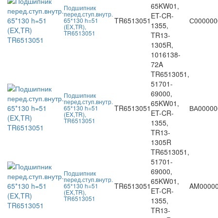
65KW01,
Подшипник
перед.ступ.внутр.
ET-CR-
TR6513051
С000000
65*130 h=51
1355,
(EX,TR),
TR6513051
TR13-
1305R,
1016138-
72A
TR6513051,
51701-
69000,
Подшипник
перед.ступ.внутр.
65KW01,
TR6513051
ВА00000
65*130 h=51
ET-CR-
(EX,TR),
TR6513051
1355,
TR13-
1305R
TR6513051,
51701-
69000,
Подшипник
перед.ступ.внутр.
65KW01,
TR6513051
AM0000
65*130 h=51
ET-CR-
(EX,TR),
TR6513051
1355,
TR13-