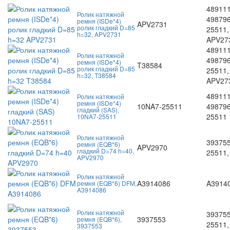
489111
Ролик натяжной
498796
ремня (ISDe*4)
APV2731
ролик гладкий D=85
25511,
h=32, APV2731
APV27
489111
Ролик натяжной
498796
ремня (ISDe*4)
T38584
ролик гладкий D=85
25511,
h=32, T38584
APV27
489111
Ролик натяжной
ремня (ISDe*4)
10NA7-25511
498796
гладкий (SAS),
25511
10NA7-25511
Ролик натяжной
393755
ремня (EQB*6)
APV2970
гладкий D=74 h=40,
25511,
APV2970
Ролик натяжной
A3914086
A3914
ремня (EQB*6) DFM,
A3914086
Ролик натяжной
393755
3937553
ремня (EQB*6),
25511,
3937553