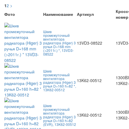
1
2
>
Кросс
Фото
Наименование
Артикул
номер
Шкив
промежуточный
вентилятора
13VD3-08522
13VD3
радиатора (Higer) 3
ручья D=168 mm
(>2011г.) *, 13VD3-
08522
Шкив
промежуточный
1300B
вентилятора
13K62-00512
радиатора (Higer) 3
13K62
ручья D=160 h=82 *,
13K62-00512
Шкив
промежуточный
1300B
вентилятора
13K62-00512
радиатора (Higer) 3
13K62
ручья D=160 h=82
(EVR), 13K62-00512