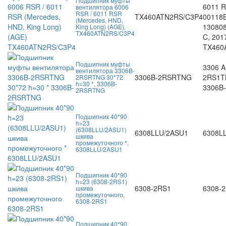
Подшипник муфты
6011 R
вентилятора 6006
RSR / 6011 RSR
TX460ATN2RS/C3P4
00118B
(Mercedes, HND,
130808
King Long) (AGE),
TX460ATN2RS/C3P4
C, 201
TX460
Подшипник муфты
3306 A
вентилятора 3306B-
3306B-2RSRTNG
2RS1T
2RSRTNG 30*72
h=30 *, 3306B-
3306B
2RSRTNG
Подшипник 40*90
h=23
(6308LLU/2ASU1)
6308LLU/2ASU1
6308L
шкива
промежуточного *,
6308LLU/2ASU1
Подшипник 40*90
h=23 (6308-2RS1)
6308-2RS1
6308-
шкива
промежуточного,
6308-2RS1
Подшипник 40*90