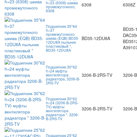
h=23 (6308) шкива
6308
6308Z
промежуточного,
6308
Подшипник 35*64
BD35-
h=37
промежуточного
DAC35
BD35-12DU8A
шкива (EQB) BD35-
BD351
12DU8A пыльник
пластиковый *,
A3910
BD35-12DU8A
Подшипник 30*62
h=24 муфты
3206-B-2RS-TV
3206-
вентилятора
радиатора, 3206-B-
2RS-TV
Подшипник 30*62
h=24 (3206-B-2RS-
TV) муфты
3206-B-2RS-TV
3206-
вентилятора
радиатора *, 3206-
B-2RS-TV
Подшипник 25*62