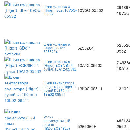
Шкив коленвала
394397
10V5G-05532
(Higer) ISLe, 10V5G-
10V5G
05532
Шкив коленвала
525520
5255204
(Higer) ISDe *,
05521
5255204
Шкив коленвала
C49364
10A12-05532
(Higer) EQB/6BT 4
10A12
ручья, 10A12-05532
Шкив вентилятора
радиатора (Higer) 1
13E02-08511
13E02
ручей D=150 mm,
13E02-08511
Ролик
499124
промежуточный
ремня
5265369F
25521,
(ISDe/EQB/ISLe)