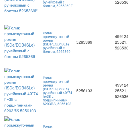
52653
ручейковый с
болтом, 5265369F
Ролик
499124
промежуточный
ремня
5265369
25521,
(ISDe/EQB/ISLe)
526536
ручейковый с
болтом, 5265369
Ролик
промежуточный
499124
ремня
(ISDe/EQB/ISLe)
5256103
25521,
ручейковый 40*74
526536
h=38 с
подшипниками
6203RS, 5256103
Ролик