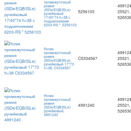
промежуточный
499124
ремня
(ISDe/EQB/ISLe)
5256103
25521,
ручейковый
526536
17/40*74 h=38 с
подшипниками
6203-RS *, 5256103
Ролик
499124
промежуточный
ремня
C5334567
25521,
(ISDe/EQB/ISLe)
526536
ручейковый 17*73
h=38, C5334567
Ролик
499124
промежуточный
ремня
4991240
25521,
(ISDe/EQB/ISLe)
52653
ручейковый,
4991240