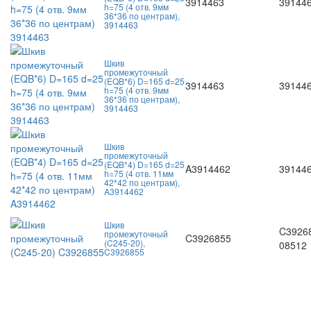
3914463
391446
h=75 (4 отв. 9мм
36*36 по центрам),
3914463
Шкив
промежуточный
(EQB*6) D=165 d=25
3914463
39144
h=75 (4 отв. 9мм
36*36 по центрам),
3914463
Шкив
промежуточный
(EQB*4) D=165 d=25
A3914462
391446
h=75 (4 отв. 11мм
42*42 по центрам),
A3914462
Шкив
C39268
промежуточный
C3926855
(C245-20),
08512
C3926855