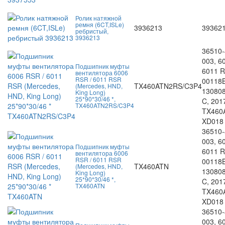
Ролик натяжной
ремня (6CT,ISLe)
3936213
39362
ребристый,
3936213
36510-
003, 6
Подшипник муфты
6011 R
вентилятора 6006
RSR / 6011 RSR
00118B
TX460ATN2RS/C3P4
(Mercedes, HND,
130808
King Long)
25*90*30/46 *,
C, 201
TX460ATN2RS/C3P4
TX460
XD018
36510-
003, 6
Подшипник муфты
6011 R
вентилятора 6006
RSR / 6011 RSR
00118B
TX460ATN
(Mercedes, HND,
130808
King Long)
25*90*30/46 *,
C, 201
TX460ATN
TX460
XD018
36510-
003, 6