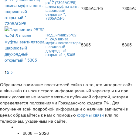
р=17 (7305AC/P5)
шкива муфты вент.
7305AC/P5
7305A
шариковый
открытый *,
7305AC/P5
Подшипник 25*62
h=24,5 шкива
муфты вентилятора
5305
5305
шариковый
двухрядный
открытый *, 5305
1
2
>
Обращаем внимание посетителей сайта на то, что интернет-сайт
amina-auto.ru носит строго информационный характер и ни при
каких условиях не может являться публичной офертой, которая
определяется положениями Гражданского кодекса РФ. Для
получения всей подробной информации о наличии запчастей и
ценах обращайтесь к нам с помощью
формы связи
или по
телефонам, указанным на сайте.
2008 — 2026