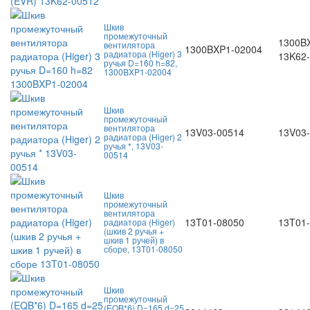
Шкив
промежуточный
1300B
вентилятора
1300BXP1-02004
радиатора (Higer) 3
13K62
ручья D=160 h=82,
1300BXP1-02004
Шкив
промежуточный
вентилятора
13V03-00514
13V03
радиатора (Higer) 2
ручья *, 13V03-
00514
Шкив
промежуточный
вентилятора
13T01-08050
13T01
радиатора (Higer)
(шкив 2 ручья +
шкив 1 ручей) в
сборе, 13T01-08050
Шкив
промежуточный
(EQB*6) D=165 d=25