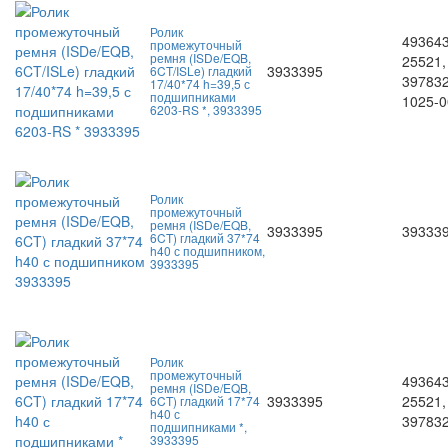
Ролик
493643
промежуточный
ремня (ISDe/EQB,
25521,
3933395
6CT/ISLe) гладкий
397832
17/40*74 h=39,5 с
подшипниками
1025-
6203-RS *, 3933395
Ролик
промежуточный
ремня (ISDe/EQB,
3933395
39333
6CT) гладкий 37*74
h40 с подшипником,
3933395
Ролик
промежуточный
493643
ремня (ISDe/EQB,
3933395
25521,
6CT) гладкий 17*74
h40 с
39783
подшипниками *,
3933395