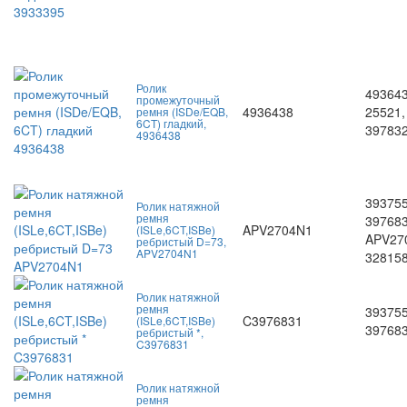
Ролик
493643
промежуточный
4936438
25521,
ремня (ISDe/EQB,
6CT) гладкий,
39783
4936438
393755
Ролик натяжной
ремня
397683
APV2704N1
(ISLe,6CT,ISBe)
APV27
ребристый D=73,
APV2704N1
32815
Ролик натяжной
ремня
393755
C3976831
(ISLe,6CT,ISBe)
397683
ребристый *,
C3976831
Ролик натяжной
ремня