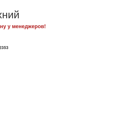
хний
ну у менеджеров!
2353
.