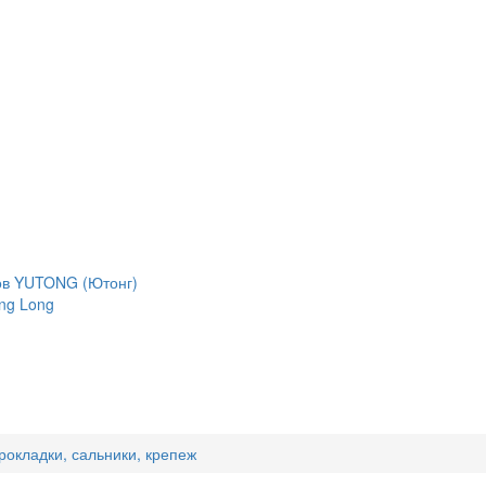
сов YUTONG (Ютонг)
ng Long
рокладки, сальники, крепеж