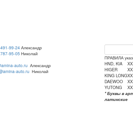
 491-99-24
Александр
 787-95-05
Николай
ПРАВИЛА указ
HND, KIA
XX
amina-auto.ru
Александр
HIGER
XX
@amina-auto.ru
Николай
KING LONG
XX
DAEWOO
XX
YUTONG
XX
* Буквы в ар
латинские