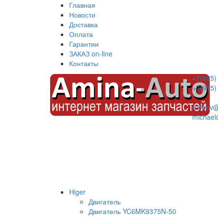
Главная
Новости
Доставка
Оплата
Гарантии
ЗАКАЗ on-line
Контакты
+7(995)
+7(915)
a.deev@
michael
Higer
Двигатель
Двигатель YC6MK9375N-50